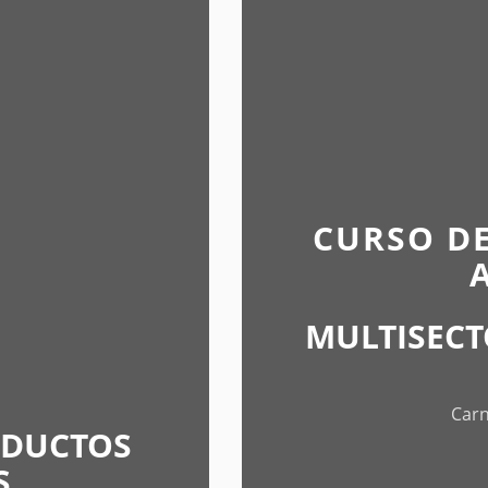
CURSO D
MULTISECT
Carn
ODUCTOS
S