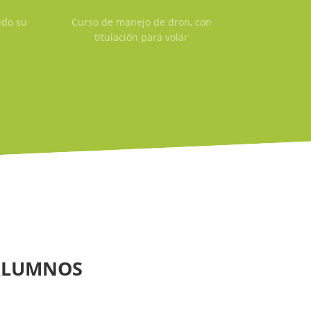
ido su
Curso de manejo de dron, con
titulación para volar
 ALUMNOS