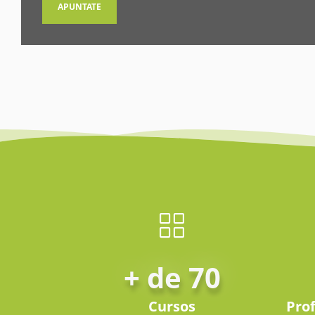
APUNTATE
+ de 70
Cursos
Pro